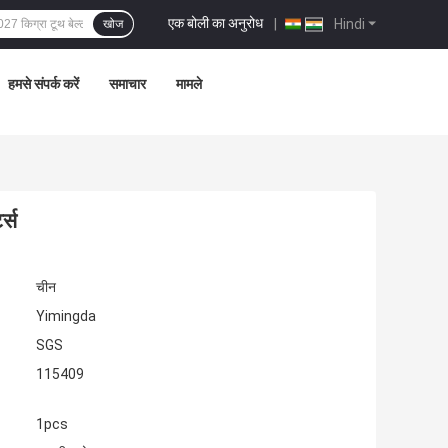
एक बोली का अनुरोध
|
Hindi
खोज
हमसे संपर्क करें
समाचार
मामले
ट्स
चीन
Yimingda
SGS
115409
1pcs