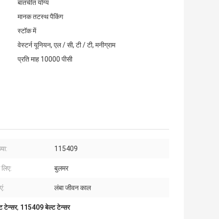
बातचीत योग्य
मानक तटस्थ पैकिंग
स्टॉक में
वेस्टर्न यूनियन, एल / सी, टी / टी, मनीग्राम
प्रति माह 10000 पीसी
्या:
115409
 लिए:
बुलमर
ं:
लंबा जीवन काल
ट टेन्सर
,
115409 बेल्ट टेन्सर