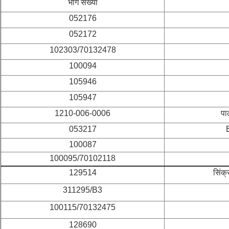
भाग संख्या
052176
052172
102303/70132478
100094
105946
105947
1210-006-0006
पा
053217
100087
100095/70102118
129514
सिंक्
311295/B3
100115/70132475
128690