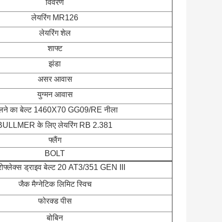
विवरण
लेयरिंग MR126
लेयरिंग शेल
शाफ्ट
झंडा
असर आवास
युग्मन आवास
लने का बेल्ट 1460X70 GG09/RE नीला
BULLMER के लिए लेयरिंग RB 2.381
फ्लैंग
BOLT
रोफ्लेक्स ड्राइव बेल्ट 20 AT3/351 GEN III
जैक मैग्नेटिक लिमिट स्विच
फोरक्ड पीस
बोबिन