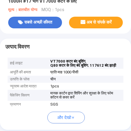
1000H #17 भाग VT7000 कटर के लिए
मूल्य：बातचीत योग्य
MOQ：1pcs
सबसे अच्छी कीमत
अब से संपर्क करें
उत्पाद विवरण
,
VT7000 कटर बंद बुशिंग
हाई लाइट
,
Q80 कटर के लिए बंद बुशिंग
117612 बंद झाड़ी
आपूर्ति की क्षमता
प्रति माह 1000 पीसी
उत्पत्ति के प्लेस
चीन
न्यूनतम आदेश मात्रा
1pcs
मानक कार्टन द्वारा शिपिंग और सुरक्षा के लिए फोम
पैकेजिंग विवरण
कॉटन से कवर करें
प्रमाणन
SGS
और देखो