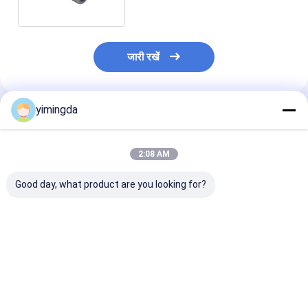
जारी रखें
yimingda
अनुशंसित उत्पाद
2:08 AM
Good day, what product are you looking for?
भाग नं.128507 वेक्टर के
PN 137656 ऑटो कटर
G17 ऑटो कटर मशी
लिए टेफ्लॉन मानक फ्रंट रैक,
पार्ट्स कुंडा रॉबिन Q80 कटर
लिए तेल भाग संख्या
M88, MH8, Q80, IX
पार्ट्स
131837
ऑटो कटर मशीन
सबसे अच्छी कीमत
सबसे अच्छी कीमत
सबसे अच्छी 