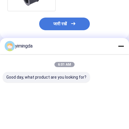
जारी रखें
yimingda
अनुशंसित उत्पाद
6:01 AM
Good day, what product are you looking for?
फिक्स्चर ब्लॉक यिन कटर
कटर पार्ट्स CDJP2B16-
यिन कटर मशीन के लि
पार्ट्स MA08-02-19
5D यिन / कटिंग मशीन HY-
पार्ट्स सिंगल इंटरल
टेक्सटाइल मशीन घटक हल्के
H2007M के लिए वायु
PN AH164-P2
वजन
सिलेंडर
सबसे अच्छी कीमत
सबसे अच्छी कीमत
सबसे अच्छी 