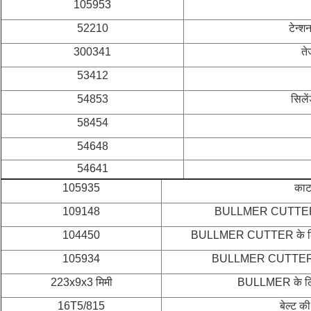
105953
52210
टेन्
300341
ते
53412
54853
सिले
58454
54648
54641
105935
काट
109148
BULLMER CUTTER के
104450
BULLMER CUTTER के लिए का
105934
BULLMER CUTTER के 
223x9x3 मिमी
BULLMER के लिए
16T5/815
बेल्ट क