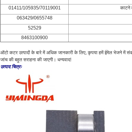
01411/105935/70119001
काटने 
063429/0655748
52529
8463100900
ऑटो कटर उत्पादों के बारे में अधिक जानकारी के लिए, कृपया हमें ईमेल भेजने मे
जांच की बहुत सराहना की जाएगी। धन्यवाद!
उत्पाद चित्रः