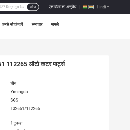
एक बोली का अनुरोध
|
Hindi
खोज
हमसे संपर्क करें
समाचार
मामले
651 112265 ऑटो कटर पार्ट्स
चीन
Yimingda
SGS
102651/112265
1 टुकड़ा