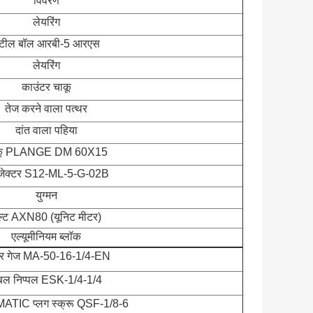
विवरण
लेयरिंग
्टील बॉल आरबी-5 आरएस
लेयरिंग
काउंटर चाकू
तेज करने वाला पत्थर
दांत वाला पहिया
कू PLANGE DM 60X15
ोजेक्टर S12-ML-5-G-02B
युग्मन
ेल्ट AXN80 (यूनिट मीटर)
एल्यूमीनियम ब्लॉक
ेशर गेज MA-50-16-1/4-EN
बल निप्पल ESK-1/4-1/4
TIC प्लग स्क्रू QSF-1/8-6