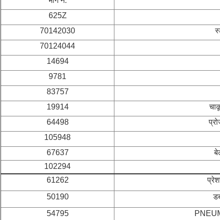
भाग नं.
625Z
70142030
स
70124044
14694
9781
83757
19914
चा
64498
प्र
105948
67637
ब
102294
61262
प्र
50190
ड
54795
PNEUMA