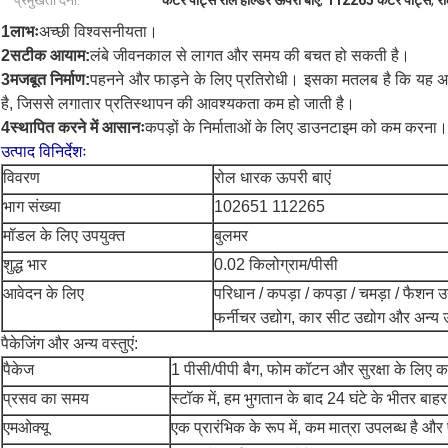
प्रमुखता देना:
कटर पार्ट्स रोल होल्डर ऊपरी बाएं
,
112265 कटर पार्ट्स
,
रो
1लाभः
अच्छी विश्वसनीयता।
2सटीक आयाम:
लंबे जीवनकाल से लागत और समय की बचत हो सकती है।
3मजबूत निर्माण:
पहनने और फाड़ने के लिए प्रतिरोधी। इसका मतलब है कि यह अन
है, जिससे लगातार प्रतिस्थापन की आवश्यकता कम हो जाती है।
4स्थापित करने में आसानः
कपड़ों के निर्माताओं के लिए डाउनटाइम को कम करना।
उत्पाद विनिर्देशः
विवरण
रोल धारक ऊपरी बाएं
भाग संख्या
102651 112265
मॉडल के लिए उपयुक्त
बुलमर
शुद्ध भार
0.02 किलोग्राम/पीसी
आवेदन के लिए
परिधान / कपड़ा / कपड़ा / चमड़ा / फैशन उ
फर्नीचर उद्योग, कार सीट उद्योग और अन्य 
पैकेजिंग और अन्य वस्तुएं:
पैकेज
1 पीसी/पीपी बैग
, फोम कॉटन और सुरक्षा के लिए कार
प्रसव का समय
स्टॉक में, हम भुगतान के बाद 24 घंटे के भीतर बाहर
एमओक्यू
एक प्रारंभिक के रूप में, कम मात्रा उपलब्ध है औ