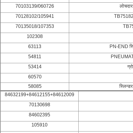
70103139/060726
लोचदा
70128102/105941
TB751820-
70135018/107353
TB75
102308
63113
PN-END स्
54811
PNEUMATI
53414
ग्र
60570
58085
स्लिन्
84632199+84612155+84612009
70130698
84602395
105910