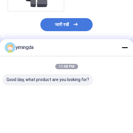
जारी रखें
yimingda
अनुशंसित उत्पाद
11:08 PM
Good day, what product are you looking for?
बुलमेर E80 D8001
वस्त्र काटने की मशीन भाग
वस्त्र काटने के भाग
D8002 XL7501 के लिए
संख्या 108065 कटर चाकू
005718 सेफ्टीरिंग
108202/70132424
ब्लेड 223*10*2.0 मिमी,
471-A 10x1,0 
ऑटो कटर पार्ट्स सेंसर होल्डर
223*6*2.0 मिमी बुलमर के
मशीन के लिए D80
लिए
D8001 Xl7501
सबसे अच्छी कीमत
सबसे अच्छी कीमत
सबसे अच्छी 